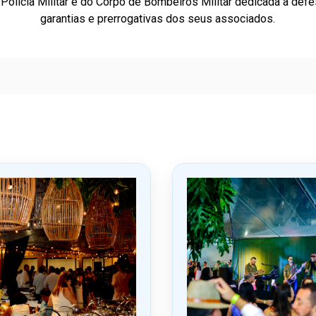
 Polícia Militar e do Corpo de Bombeiros Militar dedicada à defe
garantias e prerrogativas dos seus associados.
Ú
l
t
i
m
o
s
A
c
o