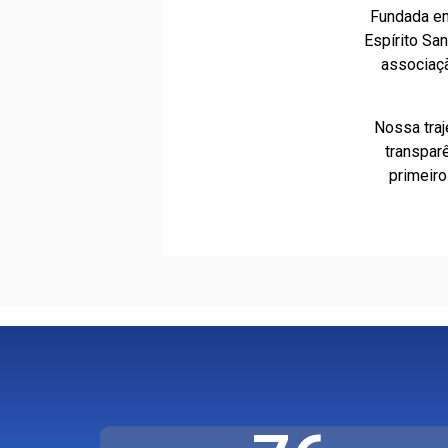
Fundada 
Espírito Sa
associaçã
Nossa traj
transpar
primeir