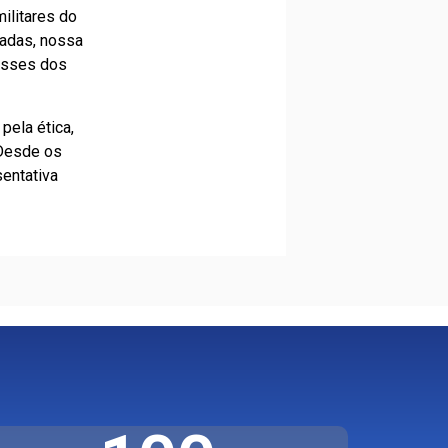
ilitares do
cadas, nossa
resses dos
pela ética,
 Desde os
entativa