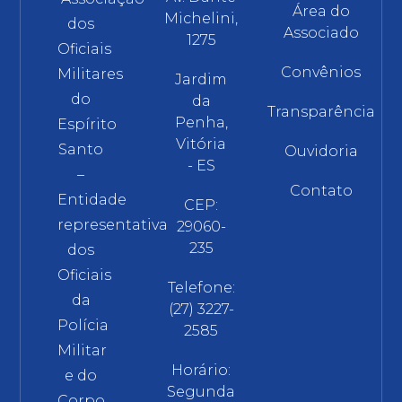
Área do
Michelini,
dos
Associado
1275
Oficiais
Convênios
Militares
Jardim
do
da
Transparência
Penha,
Espírito
Vitória
Santo
Ouvidoria
- ES
–
Contato
Entidade
CEP:
representativa
29060-
235
dos
Oficiais
Telefone:
da
(27) 3227-
Polícia
2585
Militar
Horário:
e do
Segunda
Corpo