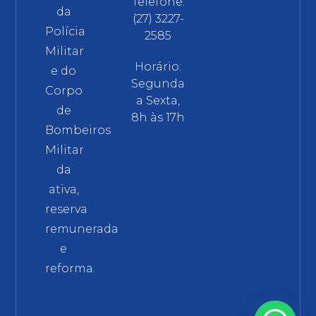
Telefone:
da
(27) 3227-
Polícia
2585
Militar
Horário:
e do
Segunda
Corpo
a Sexta,
de
8h às 17h
Bombeiros
Militar
da
ativa,
reserva
remunerada
e
reforma.