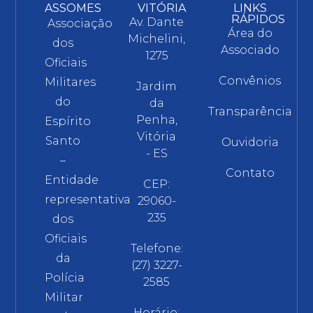
ASSOMES
VITÓRIA
LINKS
RÁPIDOS
Av. Dante
Associação
Área do
Michelini,
dos
Associado
1275
Oficiais
Convênios
Militares
Jardim
do
da
Transparência
Penha,
Espírito
Vitória
Santo
Ouvidoria
- ES
–
Contato
Entidade
CEP:
representativa
29060-
235
dos
Oficiais
Telefone:
da
(27) 3227-
Polícia
2585
Militar
Horário: