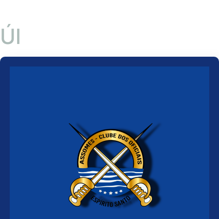
Ú
l
t
i
m
o
s
A
c
o
n
t
e
c
i