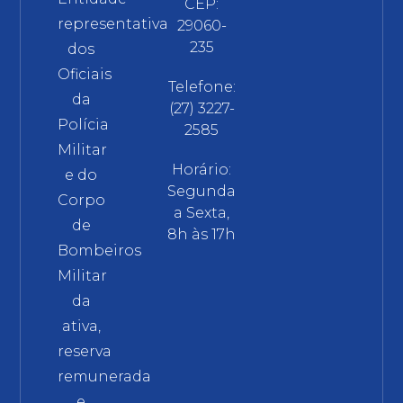
CEP:
representativa
29060-
235
dos
Oficiais
Telefone:
da
(27) 3227-
Polícia
2585
Militar
Horário:
e do
Segunda
Corpo
a Sexta,
de
8h às 17h
Bombeiros
Militar
da
ativa,
reserva
remunerada
e